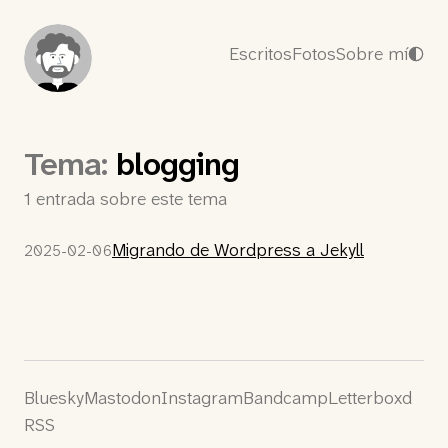
Escritos
Fotos
Sobre mí
Tema:
blogging
1 entrada sobre este tema
Migrando de Wordpress a Jekyll
2025-02-06
Bluesky
Mastodon
Instagram
Bandcamp
Letterboxd
RSS